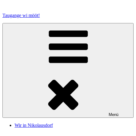
Zum
Inhalt
Taugange wi mööt!
springen
Menü
Wir in Nikolausdorf