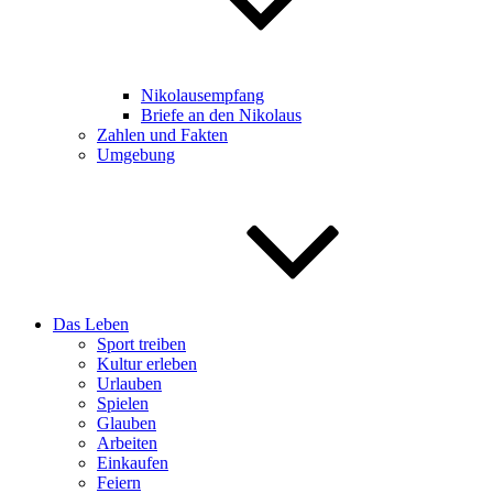
Nikolausempfang
Briefe an den Nikolaus
Zahlen und Fakten
Umgebung
Das Leben
Sport treiben
Kultur erleben
Urlauben
Spielen
Glauben
Arbeiten
Einkaufen
Feiern