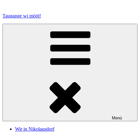
Zum
Inhalt
Taugange wi mööt!
springen
Menü
Wir in Nikolausdorf