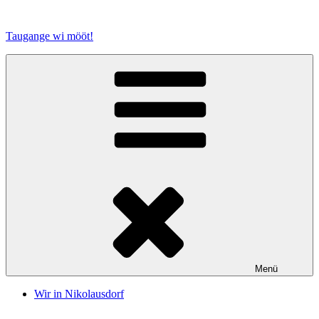
Zum
Inhalt
Taugange wi mööt!
springen
Menü
Wir in Nikolausdorf