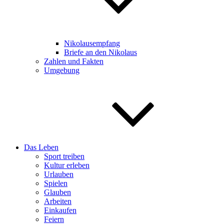
Nikolausempfang
Briefe an den Nikolaus
Zahlen und Fakten
Umgebung
Das Leben
Sport treiben
Kultur erleben
Urlauben
Spielen
Glauben
Arbeiten
Einkaufen
Feiern