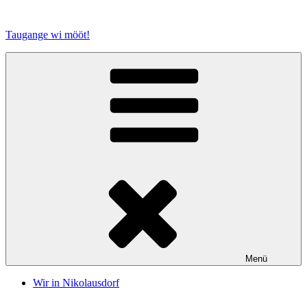
Zum
Inhalt
Taugange wi mööt!
springen
Menü
Wir in Nikolausdorf