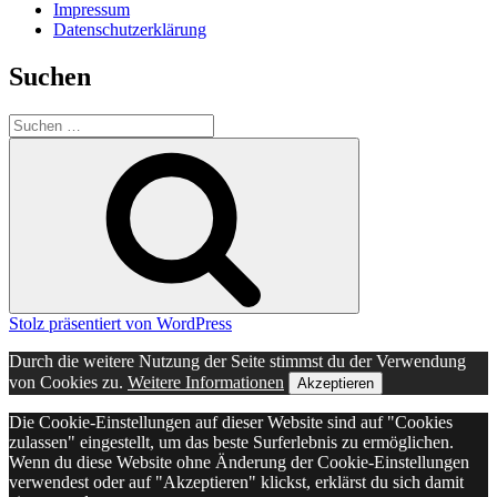
Impressum
Datenschutzerklärung
Suchen
Suche
nach:
Suchen
Stolz präsentiert von WordPress
Durch die weitere Nutzung der Seite stimmst du der Verwendung
von Cookies zu.
Weitere Informationen
Akzeptieren
Die Cookie-Einstellungen auf dieser Website sind auf "Cookies
zulassen" eingestellt, um das beste Surferlebnis zu ermöglichen.
Wenn du diese Website ohne Änderung der Cookie-Einstellungen
verwendest oder auf "Akzeptieren" klickst, erklärst du sich damit