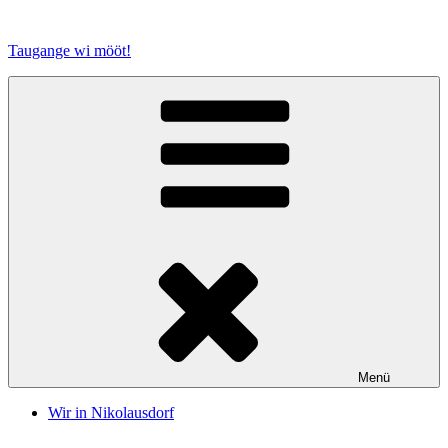
Zum
Inhalt
Taugange wi mööt!
springen
Menü
Wir in Nikolausdorf