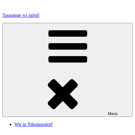
Zum
Inhalt
Taugange wi mööt!
springen
Menü
Wir in Nikolausdorf