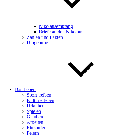
Nikolausempfang
Briefe an den Nikolaus
Zahlen und Fakten
Umgebung
Das Leben
Sport treiben
Kultur erleben
Urlauben
Spielen
Glauben
Arbeiten
Einkaufen
Feiern