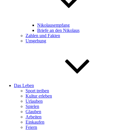
Nikolausempfang
Briefe an den Nikolaus
Zahlen und Fakten
Umgebung
Das Leben
Sport treiben
Kultur erleben
Urlauben
Spielen
Glauben
Arbeiten
Einkaufen
Feiern