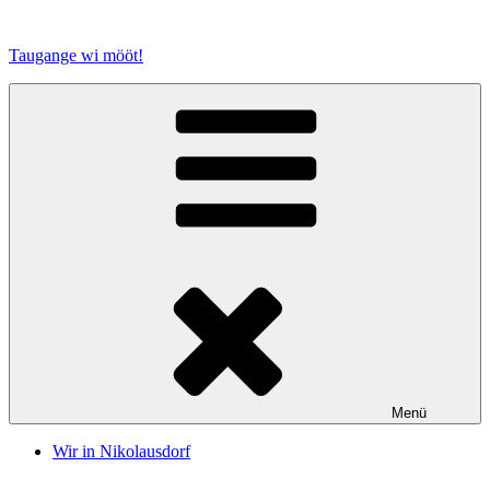
Zum
Inhalt
Taugange wi mööt!
springen
Menü
Wir in Nikolausdorf