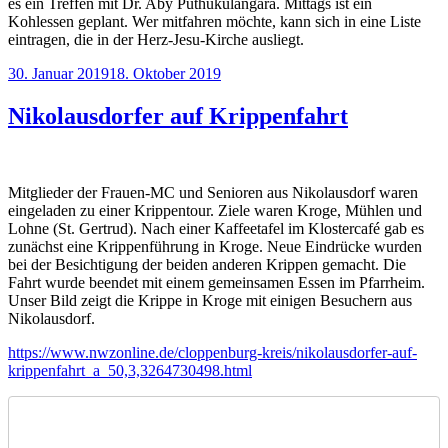
es ein Treffen mit Dr. Aby Puthukulangara. Mittags ist ein
Kohlessen geplant. Wer mitfahren möchte, kann sich in eine Liste
eintragen, die in der Herz-Jesu-Kirche ausliegt.
Veröffentlicht
30. Januar 2019
18. Oktober 2019
am
Nikolausdorfer auf Krippenfahrt
Mitglieder der Frauen-MC und Senioren aus Nikolausdorf waren
eingeladen zu einer Krippentour. Ziele waren Kroge, Mühlen und
Lohne (St. Gertrud). Nach einer Kaffeetafel im Klostercafé gab es
zunächst eine Krippenführung in Kroge. Neue Eindrücke wurden
bei der Besichtigung der beiden anderen Krippen gemacht. Die
Fahrt wurde beendet mit einem gemeinsamen Essen im Pfarrheim.
Unser Bild zeigt die Krippe in Kroge mit einigen Besuchern aus
Nikolausdorf.
https://www.nwzonline.de/cloppenburg-kreis/nikolausdorfer-auf-
krippenfahrt_a_50,3,3264730498.html