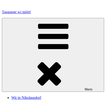
Zum
Inhalt
Taugange wi mööt!
springen
Menü
Wir in Nikolausdorf