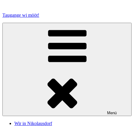
Zum
Inhalt
Taugange wi mööt!
springen
Menü
Wir in Nikolausdorf