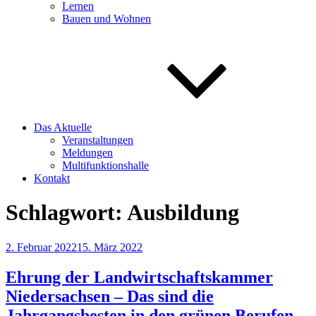
Lernen
Bauen und Wohnen
Das Aktuelle
Veranstaltungen
Meldungen
Multifunktionshalle
Kontakt
Schlagwort:
Ausbildung
Veröffentlicht
2. Februar 2022
15. März 2022
am
Ehrung der Landwirtschaftskammer
Niedersachsen – Das sind die
Jahrgangsbesten in den grünen Berufen