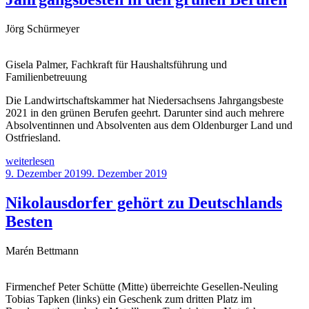
Jörg Schürmeyer
Gisela Palmer, Fachkraft für Haushaltsführung und
Familienbetreuung
Die Landwirtschaftskammer hat Niedersachsens Jahrgangsbeste
2021 in den grünen Berufen geehrt. Darunter sind auch mehrere
Absolventinnen und Absolventen aus dem Oldenburger Land und
Ostfriesland.
„Ehrung
weiterlesen
der
Veröffentlicht
9. Dezember 2019
9. Dezember 2019
Landwirtschaftskammer
am
Niedersachsen
Nikolausdorfer gehört zu Deutschlands
–
Besten
Das
sind
die
Marén Bettmann
Jahrgangsbesten
in
den
Firmenchef Peter Schütte (Mitte) überreichte Gesellen-Neuling
grünen
Tobias Tapken (links) ein Geschenk zum dritten Platz im