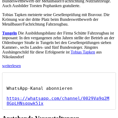
Berufen“
Bundeswettbewerb der Metallbauer/Fachrichtung Nutzfahrzeuge.
Auch Ausbilder Torsten Pophanken gratulierte.
Tobias Tapken meisterte seine Gesellenprüfung mit Bravour. Die
Krönung war der dritte Platz beim Bundeswettbewerb der
Metallbauer/Fachrichtung Fahrzeugbau.
Tungeln
Die Ausbildungsbilanz der Firma Schütte Fahrzeugbau ist
imposant: In den vergangenen zehn Jahren stellte der Betrieb an der
Oldenburger Straße in Tungeln bei den Gesellenprüfungen sieben
Kammer-, sechs Landes- und fünf Bundessieger. Jüngstes
Aushängeschild für diese Erfolgsserie ist
Tobias Tapken
aus
Nikolausdorf
„Nikolausdorfer
weiterlesen
gehört
zu
Deutschlands
Besten“
https://whatsapp.com/channel/0029Va9q2M
8GpLHNsqowk51x