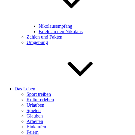
Nikolausempfang
Briefe an den Nikolaus
Zahlen und Fakten
Umgebung
Das Leben
Sport treiben
Kultur erleben
Urlauben
Spielen
Glauben
Arbeiten
Einkaufen
Feiern