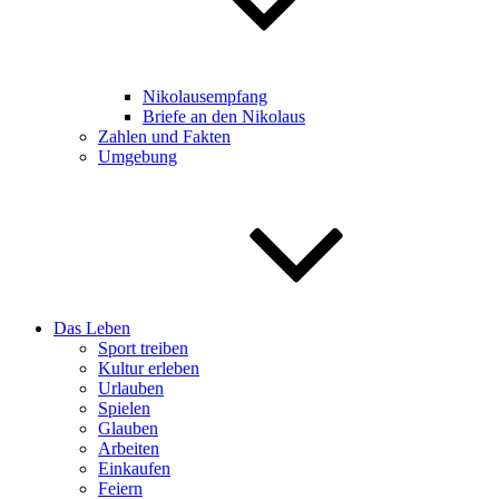
Nikolausempfang
Briefe an den Nikolaus
Zahlen und Fakten
Umgebung
Das Leben
Sport treiben
Kultur erleben
Urlauben
Spielen
Glauben
Arbeiten
Einkaufen
Feiern