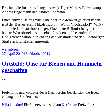
Brachten die Imkermischung aus (v.l.): Jäger Markus Holzenkamp,
Andrea Engelmann und Andrea Lohmann.
Einen aktiven Beitrag zum Erhalt der Insektenwelt geleistet haben
jetzt der Bürgerverein Nikolausdorf – „Wir in Nikolausdorf“ (WIN)
– und die Nikolausdorfer Jäger. Eine bunte Blühmischung mit
hohem Wert für nektarsammelnde Insekten und besonders für
Honigbienen wurde nun entlang der Südstraße und der Oldenburger
Straße in Blühstreifen ausgesät.
„Ökologie
weiterlesen
Blühstreifen
Veröffentlicht
27. April 2019
18. Oktober 2019
in
am
Nikolausdorf
Ortsbild: Oase für Bienen und Hummeln
gesät“
geschaffen
eb
Freiwillige und Vertreter des Bürgervereins bepflanzten die Beete
entlang der Straßen neu.
Nikolausdorf
Fleißig gewesen sind am
Karfreitag
Freiwillige