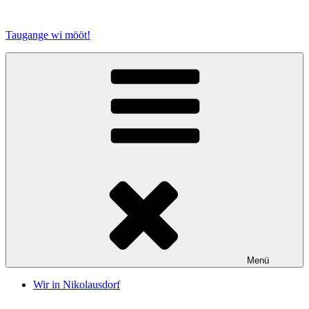
Zum
Inhalt
Taugange wi mööt!
springen
Menü
Wir in Nikolausdorf