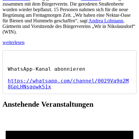
zusammen mit dem Bürgerverein. Die gerodeten Straßenbeete
wurden wieder bepflanzt. 15 Personen nahmen sich für die neue
Begrünung am Freitagmorgen Zeit. „Wir haben eine Nektar-Oase
für Bienen und Hummeln geschaffen“, sagt
Andrea Lohmann
,
Gärtnerin und Vorsitzende des Bürgervereins „Wir in Nikolausdorf“
(WIN).
„Ortsbild:
weiterlesen
Oase
für
Bienen
und
Hummeln
geschaffen“
https://whatsapp.com/channel/0029Va9q2M
8GpLHNsqowk51x
Anstehende Veranstaltungen