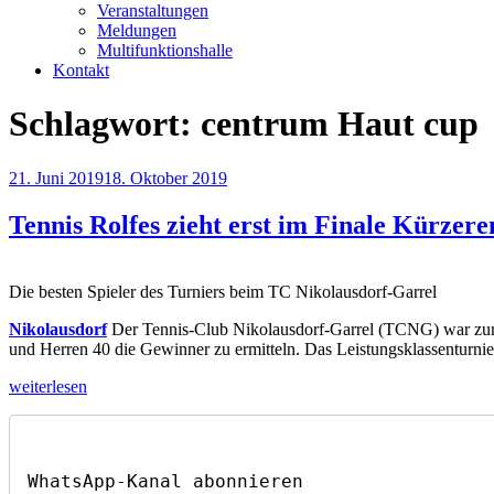
Veranstaltungen
Meldungen
Multifunktionshalle
Kontakt
Schlagwort:
centrum Haut cup
Veröffentlicht
21. Juni 2019
18. Oktober 2019
am
Tennis Rolfes zieht erst im Finale Kürzere
Die besten Spieler des Turniers beim TC Nikolausdorf-Garrel
Nikolausdorf
Der Tennis-Club Nikolausdorf-Garrel (TCNG) war zum
und Herren 40 die Gewinner zu ermitteln. Das Leistungsklassenturnie
„Tennis
weiterlesen
Rolfes
zieht
erst
im
Finale