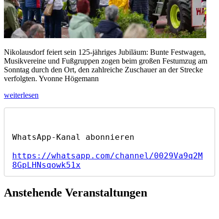
Nikolausdorf feiert sein 125-jähriges Jubiläum: Bunte Festwagen,
Musikvereine und Fußgruppen zogen beim großen Festumzug am
Sonntag durch den Ort, den zahlreiche Zuschauer an der Strecke
verfolgten. Yvonne Högemann
„So
weiterlesen
hat
Nikolausdorf
sein
125-
jähriges
Jubiläum
https://whatsapp.com/channel/0029Va9q2M
gefeiert“
8GpLHNsqowk51x
Anstehende Veranstaltungen