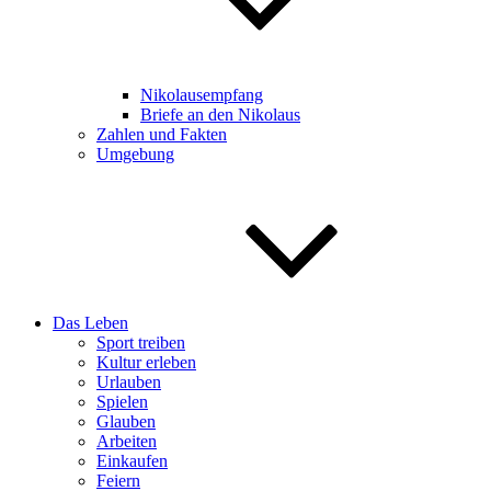
Nikolausempfang
Briefe an den Nikolaus
Zahlen und Fakten
Umgebung
Das Leben
Sport treiben
Kultur erleben
Urlauben
Spielen
Glauben
Arbeiten
Einkaufen
Feiern