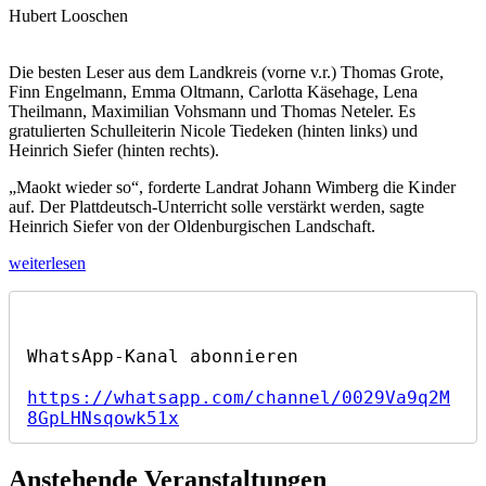
Hubert Looschen
Die besten Leser aus dem Landkreis (vorne v.r.) Thomas Grote,
Finn Engelmann, Emma Oltmann, Carlotta Käsehage, Lena
Theilmann, Maximilian Vohsmann und Thomas Neteler. Es
gratulierten Schulleiterin Nicole Tiedeken (hinten links) und
Heinrich Siefer (hinten rechts).
„Maokt wieder so“, forderte Landrat Johann Wimberg die Kinder
auf. Der Plattdeutsch-Unterricht solle verstärkt werden, sagte
Heinrich Siefer von der Oldenburgischen Landschaft.
„Lääswettstriet
weiterlesen
in
Plattdüütsch
–
Das
sind
die
https://whatsapp.com/channel/0029Va9q2M
besten
8GpLHNsqowk51x
Plattleser“
Anstehende Veranstaltungen