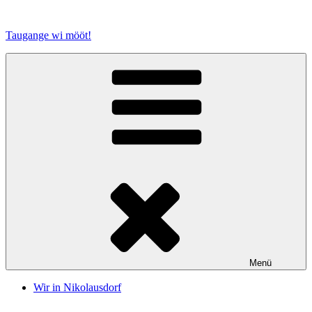
Zum
Inhalt
Taugange wi mööt!
springen
Menü
Wir in Nikolausdorf