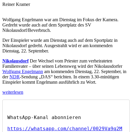
Reiner Kramer
Wolfgang Engelmann war am Dienstag im Fokus der Kamera.
Gedreht wurde auch auf dem Sportplatz des SV
Nikolausdorf/Beverbruch.
Der Einspieler wurde am Dienstag auch auf dem Sportplatz in
Nikolausdorf gedreht. Ausgestrahlt wird er am kommenden
Dienstag, 22. September.
Nikolausdorf
Der Wechsel vom Priester zum verheirateten
Familienvater – über seinen Lebensweg wird der Nikolausdorfer
Wolfgang Engelmann
am kommenden Dienstag, 22. September, in
der
NDR
-Sendung „DAS“ berichten. In einem 3.30-minütigen
Einspieler kommt Engelmann ausführlich zu Wort.
„Wie
weiterlesen
Wolfgang
Engelmann
vom
Priester
zum
Familienvater
https://whatsapp.com/channel/0029Va9q2M
wurde“