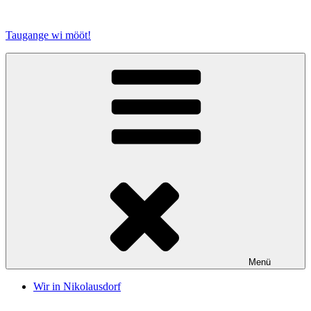
Zum
Inhalt
Taugange wi mööt!
springen
Menü
Wir in Nikolausdorf