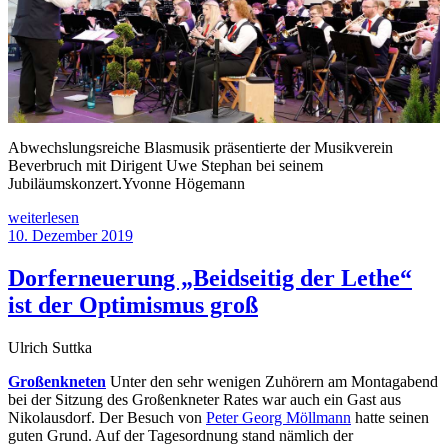
Abwechslungsreiche Blasmusik präsentierte der Musikverein
Beverbruch mit Dirigent Uwe Stephan bei seinem
Jubiläumskonzert.Yvonne Högemann
„600
weiterlesen
Besucher
Veröffentlicht
10. Dezember 2019
strömen
am
zum
Dorferneuerung „Beidseitig der Lethe“
Jubiläumskonzert“
ist der Optimismus groß
Ulrich Suttka
Großenkneten
Unter den sehr wenigen Zuhörern am Montagabend
bei der Sitzung des Großenkneter Rates war auch ein Gast aus
Nikolausdorf. Der Besuch von
Peter Georg Möllmann
hatte seinen
guten Grund. Auf der Tagesordnung stand nämlich der