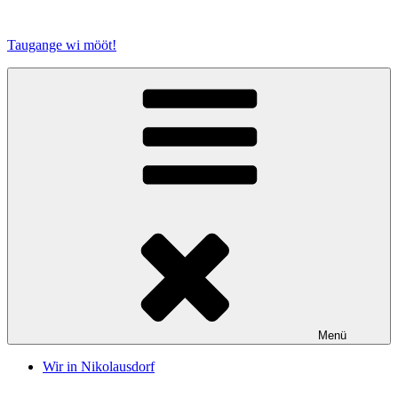
Zum
Inhalt
Taugange wi mööt!
springen
Menü
Wir in Nikolausdorf