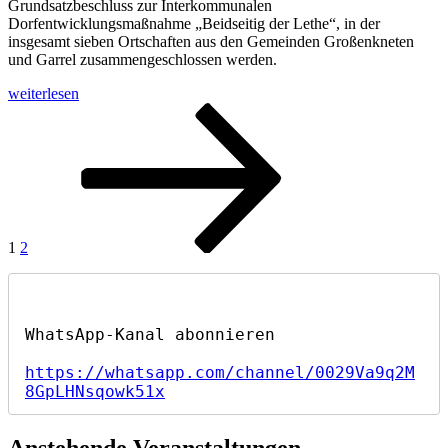
Grundsatzbeschluss zur Interkommunalen
Dorfentwicklungsmaßnahme „Beidseitig der Lethe“, in der
insgesamt sieben Ortschaften aus den Gemeinden Großenkneten
und Garrel zusammengeschlossen werden.
„Dorferneuerung
weiterlesen
„Beidseitig
Seitennummerierung
Seite
Seite
Nächste
der
Seite
der
Lethe“
ist
Beiträge
der
Optimismus
groß“
1
2
https://whatsapp.com/channel/0029Va9q2M
8GpLHNsqowk51x
Anstehende Veranstaltungen