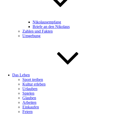
Nikolausempfang
Briefe an den Nikolaus
Zahlen und Fakten
Umgebung
Das Leben
Sport treiben
Kultur erleben
Urlauben
Spielen
Glauben
Arbeiten
Einkaufen
Feiern