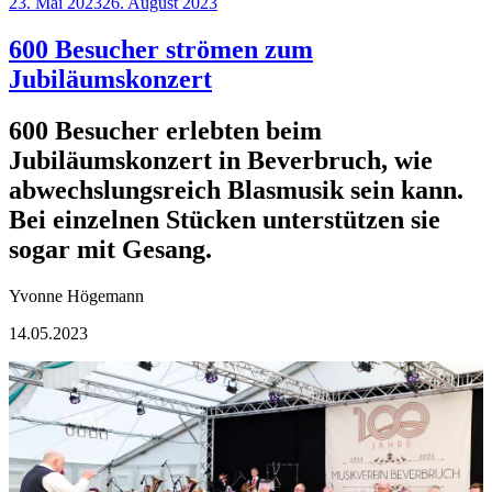
bleibt
Veröffentlicht
23. Mai 2023
26. August 2023
beim
am
Alten:
600 Besucher strömen zum
Bezirksgrenzen
Jubiläumskonzert
in
Beverbruch
ändern
600 Besucher erlebten beim
sich
Jubiläumskonzert in Beverbruch, wie
nicht“
abwechslungsreich Blasmusik sein kann.
Bei einzelnen Stücken unterstützen sie
sogar mit Gesang.
Yvonne Högemann
14.05.2023