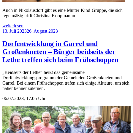
Auch in Nikolausdorf gibt es eine Mutter-Kind-Gruppe, die sich
regelmäßig trifft.Christina Koopmannn
„Männer
weiterlesen
sind
Veröffentlicht
13. Juli 2023
26. August 2023
bei
am
Mutter-
Dorfentwicklung in Garrel und
Kind-
Großenkneten – Bürger beidseits der
Gruppen
die
Lethe treffen sich beim Frühschoppen
Ausnahme“
„Beidseits der Lethe“ heißt das gemeinsame
Dorfentwicklungsprogramm der Gemeinden Großenkneten und
Garrel. Bei einem Frühschoppen trafen sich einige Akteure, um sich
näher kennenzulernen.
06.07.2023, 17:05 Uhr