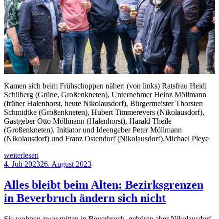
Kamen sich beim Frühschoppen näher: (von links) Ratsfrau Heidi
Schilberg (Grüne, Großenkneten), Unternehmer Heinz Möllmann
(früher Halenhorst, heute Nikolausdorf), Bürgermeister Thorsten
Schmidtke (Großenkneten), Hubert Timmerevers (Nikolausdorf),
Gastgeber Otto Möllmann (Halenhorst), Harald Theile
(Großenkneten), Initiator und Ideengeber Peter Möllmann
(Nikolausdorf) und Franz Ostendorf (Nikolausdorf).Michael Pleye
„Dorfentwicklung
weiterlesen
in
Veröffentlicht
4. Juli 2023
26. August 2023
Garrel
am
und
Alles bleibt beim Alten: Bezirksgrenzen
Großenkneten
in Beverbruch ändern sich nicht
–
Bürger
beidseits
Sie wohnen zwar mitten in Beverbruch, gehören aber Nikolausdorf