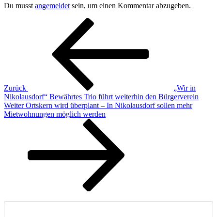
Du musst
angemeldet
sein, um einen Kommentar abzugeben.
Beitragsnavigation
Vorheriger
Beitrag
Zurück
„Wir in
Nikolausdorf“ Bewährtes Trio führt weiterhin den Bürgerverein
Nächster
Weiter
Ortskern wird überplant – In Nikolausdorf sollen mehr
Beitrag
Mietwohnungen möglich werden