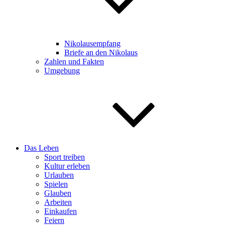
Nikolausempfang
Briefe an den Nikolaus
Zahlen und Fakten
Umgebung
Das Leben
Sport treiben
Kultur erleben
Urlauben
Spielen
Glauben
Arbeiten
Einkaufen
Feiern