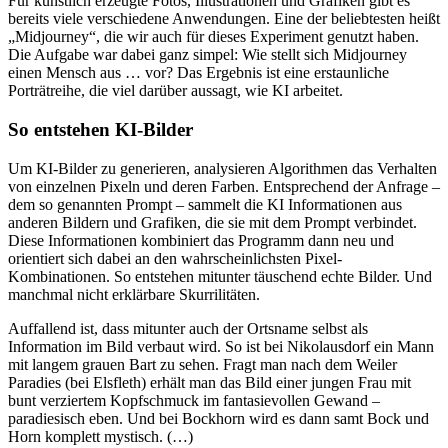
Für künstlich erzeugte Fotos, Illustrationen und Grafiken gibt es
bereits viele verschiedene Anwendungen. Eine der beliebtesten heißt
„Midjourney“, die wir auch für dieses Experiment genutzt haben.
Die Aufgabe war dabei ganz simpel: Wie stellt sich Midjourney
einen Mensch aus … vor? Das Ergebnis ist eine erstaunliche
Porträtreihe, die viel darüber aussagt, wie KI arbeitet.
So entstehen KI-Bilder
Um KI-Bilder zu generieren, analysieren Algorithmen das Verhalten
von einzelnen Pixeln und deren Farben. Entsprechend der Anfrage –
dem so genannten Prompt – sammelt die KI Informationen aus
anderen Bildern und Grafiken, die sie mit dem Prompt verbindet.
Diese Informationen kombiniert das Programm dann neu und
orientiert sich dabei an den wahrscheinlichsten Pixel-
Kombinationen. So entstehen mitunter täuschend echte Bilder. Und
manchmal nicht erklärbare Skurrilitäten.
Auffallend ist, dass mitunter auch der Ortsname selbst als
Information im Bild verbaut wird. So ist bei Nikolausdorf ein Mann
mit langem grauen Bart zu sehen. Fragt man nach dem Weiler
Paradies (bei Elsfleth) erhält man das Bild einer jungen Frau mit
bunt verziertem Kopfschmuck im fantasievollen Gewand –
paradiesisch eben. Und bei Bockhorn wird es dann samt Bock und
Horn komplett mystisch. (…)