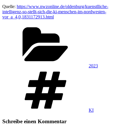
Quelle:
https://www.nwzonline.de/oldenburg/kuenstlliche-
intelligenz-so-stellt-sich-die-ki-menschen-im-nordwesten-
vor_a_4,0,1831172913.html
Kategorien
2023
Schlagwörter
KI
Schreibe einen Kommentar