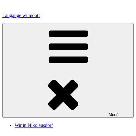
Zum
Inhalt
Taugange wi mööt!
springen
Menü
Wir in Nikolausdorf