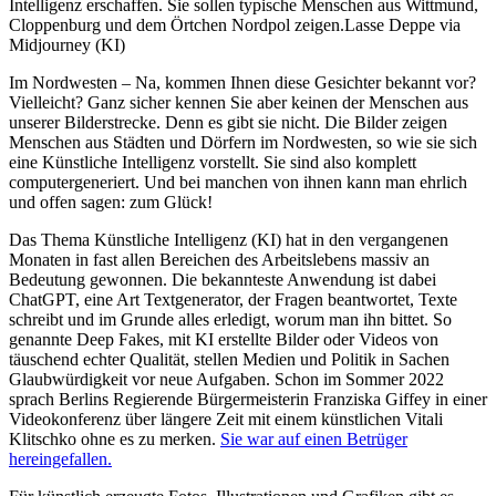
Intelligenz erschaffen. Sie sollen typische Menschen aus Wittmund,
Cloppenburg und dem Örtchen Nordpol zeigen.Lasse Deppe via
Midjourney (KI)
Im Nordwesten – Na, kommen Ihnen diese Gesichter bekannt vor?
Vielleicht? Ganz sicher kennen Sie aber keinen der Menschen aus
unserer Bilderstrecke. Denn es gibt sie nicht. Die Bilder zeigen
Menschen aus Städten und Dörfern im Nordwesten, so wie sie sich
eine Künstliche Intelligenz vorstellt. Sie sind also komplett
computergeneriert. Und bei manchen von ihnen kann man ehrlich
und offen sagen: zum Glück!
Das Thema Künstliche Intelligenz (KI) hat in den vergangenen
Monaten in fast allen Bereichen des Arbeitslebens massiv an
Bedeutung gewonnen. Die bekannteste Anwendung ist dabei
ChatGPT, eine Art Textgenerator, der Fragen beantwortet, Texte
schreibt und im Grunde alles erledigt, worum man ihn bittet. So
genannte Deep Fakes, mit KI erstellte Bilder oder Videos von
täuschend echter Qualität, stellen Medien und Politik in Sachen
Glaubwürdigkeit vor neue Aufgaben. Schon im Sommer 2022
sprach Berlins Regierende Bürgermeisterin Franziska Giffey in einer
Videokonferenz über längere Zeit mit einem künstlichen Vitali
Klitschko ohne es zu merken.
Sie war auf einen Betrüger
hereingefallen.