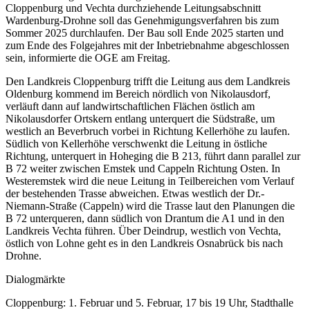
Cloppenburg und Vechta durchziehende Leitungsabschnitt
Wardenburg-Drohne soll das Genehmigungsverfahren bis zum
Sommer 2025 durchlaufen. Der Bau soll Ende 2025 starten und
zum Ende des Folgejahres mit der Inbetriebnahme abgeschlossen
sein, informierte die OGE am Freitag.
Den Landkreis Cloppenburg trifft die Leitung aus dem Landkreis
Oldenburg kommend im Bereich nördlich von Nikolausdorf,
verläuft dann auf landwirtschaftlichen Flächen östlich am
Nikolausdorfer Ortskern entlang unterquert die Südstraße, um
westlich an Beverbruch vorbei in Richtung Kellerhöhe zu laufen.
Südlich von Kellerhöhe verschwenkt die Leitung in östliche
Richtung, unterquert in Hoheging die B 213, führt dann parallel zur
B 72 weiter zwischen Emstek und Cappeln Richtung Osten. In
Westeremstek wird die neue Leitung in Teilbereichen vom Verlauf
der bestehenden Trasse abweichen. Etwas westlich der Dr.-
Niemann-Straße (Cappeln) wird die Trasse laut den Planungen die
B 72 unterqueren, dann südlich von Drantum die A1 und in den
Landkreis Vechta führen. Über Deindrup, westlich von Vechta,
östlich von Lohne geht es in den Landkreis Osnabrück bis nach
Drohne.
Dialogmärkte
Cloppenburg: 1. Februar und 5. Februar, 17 bis 19 Uhr, Stadthalle