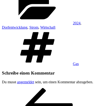
2024
,
Dorfentwicklung
,
Strom
,
Wirtschaft
Schlagwörter
Gas
Schreibe einen Kommentar
Du musst
angemeldet
sein, um einen Kommentar abzugeben.
Beitragsnavigation
Vorheriger
Beitrag