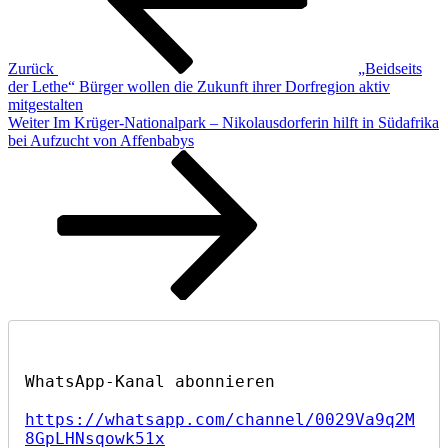
Zurück
„Beidseits
der Lethe“ Bürger wollen die Zukunft ihrer Dorfregion aktiv
mitgestalten
Nächster
Weiter
Im Krüger-Nationalpark – Nikolausdorferin hilft in Südafrika
Beitrag
bei Aufzucht von Affenbabys
https://whatsapp.com/channel/0029Va9q2M
8GpLHNsqowk51x