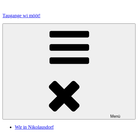
Zum
Inhalt
Taugange wi mööt!
springen
Menü
Wir in Nikolausdorf