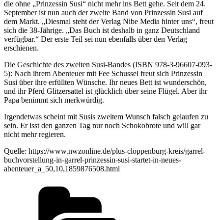
die ohne „Prinzessin Susi“ nicht mehr ins Bett gehe. Seit dem 24.
September ist nun auch der zweite Band von Prinzessin Susi auf
dem Markt. „Diesmal steht der Verlag Nibe Media hinter uns“, freut
sich die 38-Jährige. „Das Buch ist deshalb in ganz Deutschland
verfügbar.“ Der erste Teil sei nun ebenfalls über den Verlag
erschienen.
Die Geschichte des zweiten Susi-Bandes (ISBN 978-3-96607-093-
5): Nach ihrem Abenteuer mit Fee Schussel freut sich Prinzessin
Susi über ihre erfüllten Wünsche. Ihr neues Bett ist wunderschön,
und ihr Pferd Glitzersattel ist glücklich über seine Flügel. Aber ihr
Papa benimmt sich merkwürdig.
Irgendetwas scheint mit Susis zweitem Wunsch falsch gelaufen zu
sein. Er isst den ganzen Tag nur noch Schokobrote und will gar
nicht mehr regieren.
Quelle: https://www.nwzonline.de/plus-cloppenburg-kreis/garrel-
buchvorstellung-in-garrel-prinzessin-susi-startet-in-neues-
abenteuer_a_50,10,1859876508.html
Kategorien