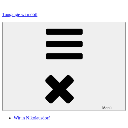
Zum
Inhalt
Taugange wi mööt!
springen
Menü
Wir in Nikolausdorf