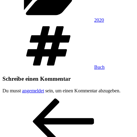
2020
Schlagwörter
Buch
Schreibe einen Kommentar
Du musst
angemeldet
sein, um einen Kommentar abzugeben.
Beitragsnavigation
Vorheriger
Beitrag