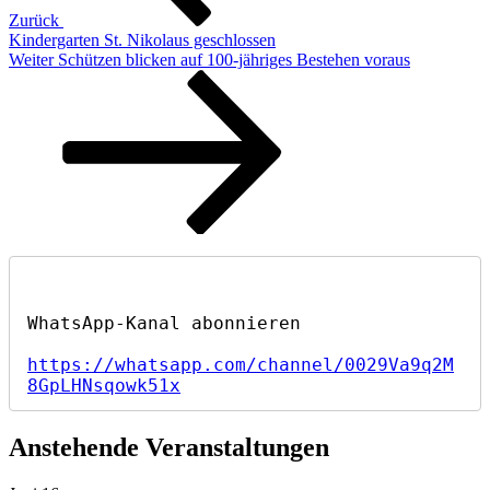
Zurück
Kindergarten St. Nikolaus geschlossen
Nächster
Weiter
Schützen blicken auf 100-jähriges Bestehen voraus
Beitrag
https://whatsapp.com/channel/0029Va9q2M
8GpLHNsqowk51x
Anstehende Veranstaltungen