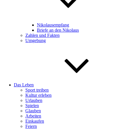
Nikolausempfang
Briefe an den Nikolaus
Zahlen und Fakten
Umgebung
Das Leben
Sport treiben
Kultur erleben
Urlauben
Spielen
Glauben
Arbeiten
Einkaufen
Feiern