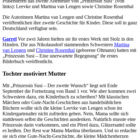
Präsentieren das zweite Abenteuer von „Prinzessin Susi“ (von
links): Leevke und Martina van Lengen sowie Christine Rosenthal
Die Autorinnen Martina van Lengen und Christine Rosenthal
veröffentlichen ihre zweite Geschichte für Kinder. Diese soll in ganz
Deutschland verfügbar sein.
Garrel
Vor zwei Jahren hielten sie ihr erstes Werk mit Stolz in den
Händen. Die aus Nikolausdorf stammenden Schwestern
Martina
van Lengen
und
Christine Rosenthal
(geborene Oltmann) hatten mit
„Prinzessin Susi – Eine unerwartete Begegnung“ ihr erstes
Bilderbuch veröffentlicht.
Tochter motiviert Mutter
Mit „Prinzessin Susi – Der zweite Wunsch“ liegt seit Ende
September die Fortsetzung von Band 1 vor. Wie aber kommen zwei
Schwestern dazu, ein Kinderbuch zu schreiben? Mit klassischen
Märchen oder Gute-Nacht-Geschichten aus handelsüblichen
Büchern wollte sich die kleine Leevke van Lengen schon im
Kindergartenalter nicht zufrieden geben. Nein, Mama sollte sich
stattdessen selbst die Geschichten ausdenken. Natürlich musste eine
Prinzessin darin vorkommen, und ein Pferd dazu, Glitzersattel sollte
es heißen. Der Rest war Mama Martina überlassen. Und so erdachte
sie sich eine Gute-Nacht-Geschichte, die kleine Mädchenherzen