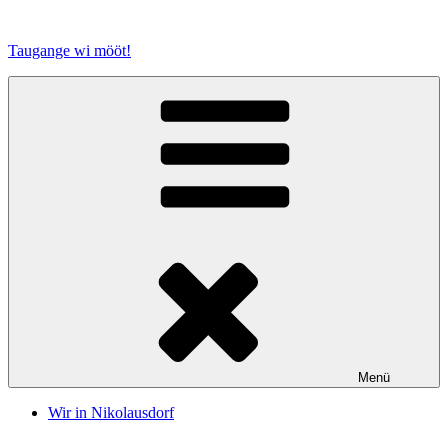
Zum
Inhalt
Taugange wi mööt!
springen
Menü
Wir in Nikolausdorf