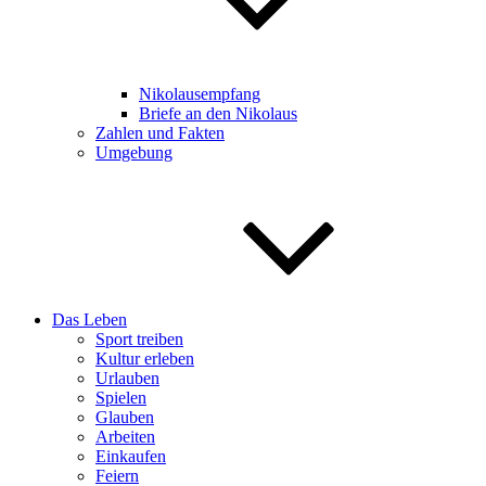
Nikolausempfang
Briefe an den Nikolaus
Zahlen und Fakten
Umgebung
Das Leben
Sport treiben
Kultur erleben
Urlauben
Spielen
Glauben
Arbeiten
Einkaufen
Feiern