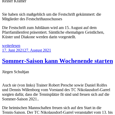
Reiner Kramer
für
Restauration“
Sie haben sich maßgeblich um die Festschrift gekümmert: die
Mitglieder des Festschriftausschusses
Die Festschrift zum Jubiläum wird am 15. August auf dem
Pfarrfamilienfest präsentiert. Sämtliche ehemaligen Geistlichen,
Küster und Diakone werden darin vorgestellt.
„Kirche
weiterlesen
in
Veröffentlicht
17. Juni 2021
27. August 2021
Nikolausdorf
am
Rückblick
Sommer-Saison kann Wochenende starten
auf
100
Jürgen Schultjan
Jahre
Herz
Jesu
Auch sie (von links) Trainer Robert Presche sowie Daniel Rolfes
in
und Dennis Willenborg vom Vorstand des TC Nikolausdorf-Garrel
Festschrift“
sorgten dafür, dass die Tennisplätze fit sind und freuen sich auf die
Sommer-Saison 2021..
Die heimischen Mannschaften freuen sich auf den Start in die
Tennis-Saison. Der TC Nikolausdorf-Garrel veranstaltet vom 13. bis