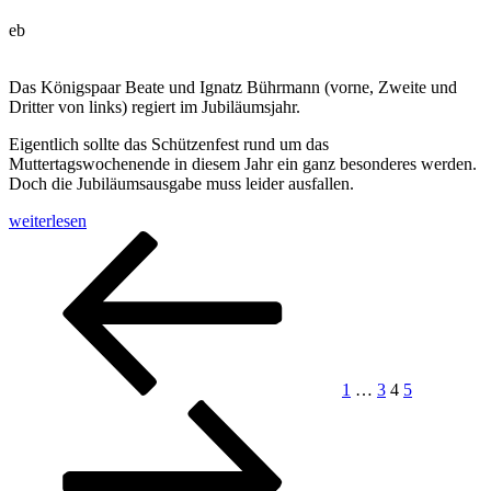
eb
Das Königspaar Beate und Ignatz Bührmann (vorne, Zweite und
Dritter von links) regiert im Jubiläumsjahr.
Eigentlich sollte das Schützenfest rund um das
Muttertagswochenende in diesem Jahr ein ganz besonderes werden.
Doch die Jubiläumsausgabe muss leider ausfallen.
„Erstes
weiterlesen
Schützenfest
Seitennummerierung
Vorherige
Seite
Seite
Seite
Seite
Nächste
vor
Seite
Seite
der
100
Jahren
Beiträge
in
Nikolausdorf/Beverbruch
Als
noch
1
…
3
4
5
Schuljungen
das
Kettenkarussell
antrieben“