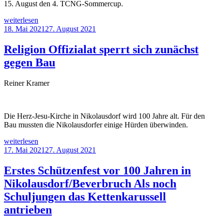
15. August den 4. TCNG-Sommercup.
„Sommer-
weiterlesen
Saison
Veröffentlicht
18. Mai 2021
27. August 2021
kann
am
Wochenende
Religion Offizialat sperrt sich zunächst
starten“
gegen Bau
Reiner Kramer
Die Herz-Jesu-Kirche in Nikolausdorf wird 100 Jahre alt. Für den
Bau mussten die Nikolausdorfer einige Hürden überwinden.
„Religion
weiterlesen
Offizialat
Veröffentlicht
17. Mai 2021
27. August 2021
sperrt
am
sich
Erstes Schützenfest vor 100 Jahren in
zunächst
Nikolausdorf/Beverbruch Als noch
gegen
Bau“
Schuljungen das Kettenkarussell
antrieben