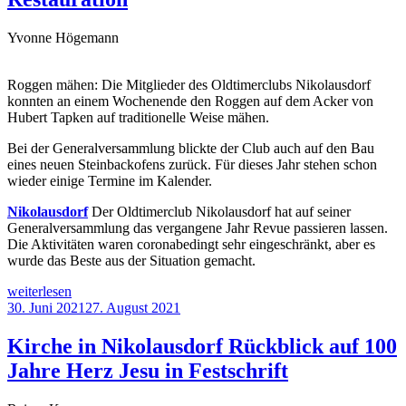
Yvonne Högemann
Roggen mähen: Die Mitglieder des Oldtimerclubs Nikolausdorf
konnten an einem Wochenende den Roggen auf dem Acker von
Hubert Tapken auf traditionelle Weise mähen.
Bei der Generalversammlung blickte der Club auch auf den Bau
eines neuen Steinbackofens zurück. Für dieses Jahr stehen schon
wieder einige Termine im Kalender.
Nikolausdorf
Der Oldtimerclub Nikolausdorf hat auf seiner
Generalversammlung das vergangene Jahr Revue passieren lassen.
Die Aktivitäten waren coronabedingt sehr eingeschränkt, aber es
wurde das Beste aus der Situation gemacht.
„201.
weiterlesen
Mitglied
Veröffentlicht
30. Juni 2021
27. August 2021
begrüßt
am
Oldtimerclub
Kirche in Nikolausdorf Rückblick auf 100
Nikolausdorf
Jahre Herz Jesu in Festschrift
nutzt
Corona-
Zeit