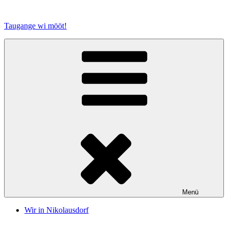
Zum
Inhalt
Taugange wi mööt!
springen
Menü
Wir in Nikolausdorf