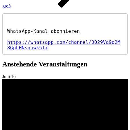
groß
https://whatsapp.com/channel/0029Va9q2M
8GpLHNsqowk51x
Anstehende Veranstaltungen
Juni
16