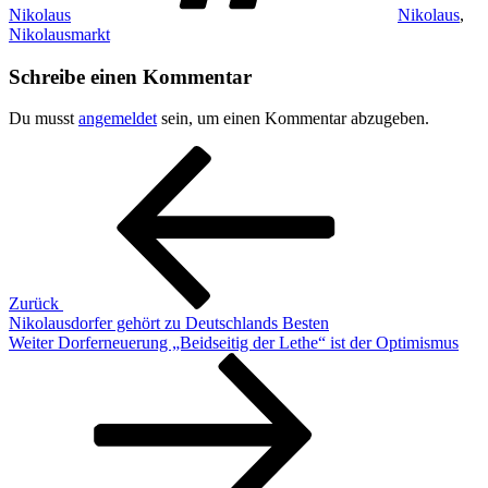
Nikolaus
Nikolaus
,
Nikolausmarkt
Schreibe einen Kommentar
Du musst
angemeldet
sein, um einen Kommentar abzugeben.
Beitragsnavigation
Vorheriger
Beitrag
Zurück
Nikolausdorfer gehört zu Deutschlands Besten
Nächster
Weiter
Dorferneuerung „Beidseitig der Lethe“ ist der Optimismus
Beitrag